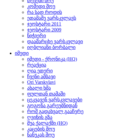
თქვენი შოუ
კომედი შოუ
რა სად როდის
ეთამაშე ვარსკვლავს
ჯეოსტარი 2011
ჯეოსტარი 2009
ნიჭიერი
დაამარცხე ვარსკვლავი
იღბლიანი ბორბალი
იმედი
იმედი - ქრონიკა (HQ)
რეაქცია
ღია ეთერი
ჩვენი ამბავი
Ori Varskvlavi
ახალი ხმა
ფულთან თამაში
ცეკვავენ ვარსკვლავები
გოგონა გარეუბნიდან
რომ გადახვალ გააჩერე
ღვინის გზა
შუა ქალაქში (HQ)
კაცების შოუ
ნანუკას შოუ