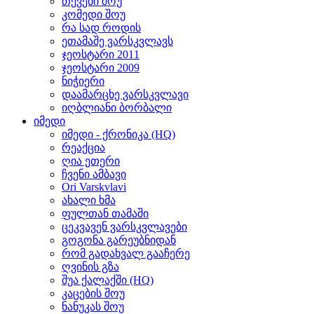
თქვენი შოუ
კომედი შოუ
რა სად როდის
ეთამაშე ვარსკვლავს
ჯეოსტარი 2011
ჯეოსტარი 2009
ნიჭიერი
დაამარცხე ვარსკვლავი
იღბლიანი ბორბალი
იმედი
იმედი - ქრონიკა (HQ)
რეაქცია
ღია ეთერი
ჩვენი ამბავი
Ori Varskvlavi
ახალი ხმა
ფულთან თამაში
ცეკვავენ ვარსკვლავები
გოგონა გარეუბნიდან
რომ გადახვალ გააჩერე
ღვინის გზა
შუა ქალაქში (HQ)
კაცების შოუ
ნანუკას შოუ