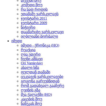
თქვენი შოუ
კომედი შოუ
რა სად როდის
ეთამაშე ვარსკვლავს
ჯეოსტარი 2011
ჯეოსტარი 2009
ნიჭიერი
დაამარცხე ვარსკვლავი
იღბლიანი ბორბალი
იმედი
იმედი - ქრონიკა (HQ)
რეაქცია
ღია ეთერი
ჩვენი ამბავი
Ori Varskvlavi
ახალი ხმა
ფულთან თამაში
ცეკვავენ ვარსკვლავები
გოგონა გარეუბნიდან
რომ გადახვალ გააჩერე
ღვინის გზა
შუა ქალაქში (HQ)
კაცების შოუ
ნანუკას შოუ