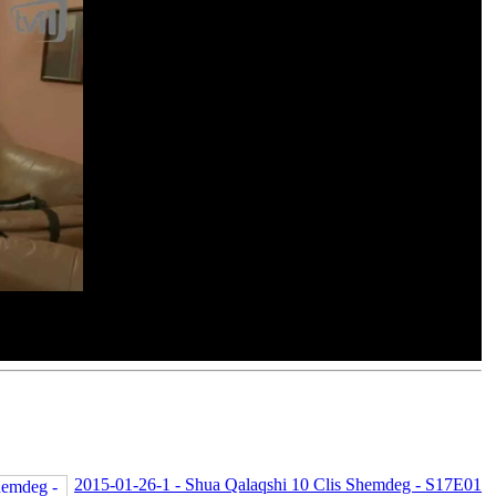
2015-01-26-1 - Shua Qalaqshi 10 Clis Shemdeg - S17E01