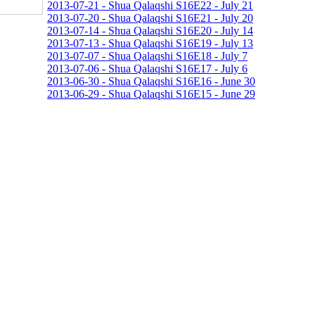
2013-07-21 - Shua Qalaqshi S16E22 - July 21
2013-07-20 - Shua Qalaqshi S16E21 - July 20
2013-07-14 - Shua Qalaqshi S16E20 - July 14
2013-07-13 - Shua Qalaqshi S16E19 - July 13
2013-07-07 - Shua Qalaqshi S16E18 - July 7
2013-07-06 - Shua Qalaqshi S16E17 - July 6
2013-06-30 - Shua Qalaqshi S16E16 - June 30
2013-06-29 - Shua Qalaqshi S16E15 - June 29