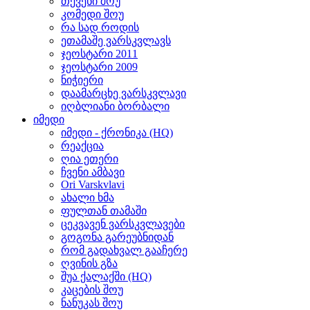
თქვენი შოუ
კომედი შოუ
რა სად როდის
ეთამაშე ვარსკვლავს
ჯეოსტარი 2011
ჯეოსტარი 2009
ნიჭიერი
დაამარცხე ვარსკვლავი
იღბლიანი ბორბალი
იმედი
იმედი - ქრონიკა (HQ)
რეაქცია
ღია ეთერი
ჩვენი ამბავი
Ori Varskvlavi
ახალი ხმა
ფულთან თამაში
ცეკვავენ ვარსკვლავები
გოგონა გარეუბნიდან
რომ გადახვალ გააჩერე
ღვინის გზა
შუა ქალაქში (HQ)
კაცების შოუ
ნანუკას შოუ