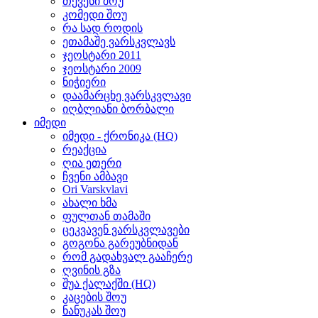
თქვენი შოუ
კომედი შოუ
რა სად როდის
ეთამაშე ვარსკვლავს
ჯეოსტარი 2011
ჯეოსტარი 2009
ნიჭიერი
დაამარცხე ვარსკვლავი
იღბლიანი ბორბალი
იმედი
იმედი - ქრონიკა (HQ)
რეაქცია
ღია ეთერი
ჩვენი ამბავი
Ori Varskvlavi
ახალი ხმა
ფულთან თამაში
ცეკვავენ ვარსკვლავები
გოგონა გარეუბნიდან
რომ გადახვალ გააჩერე
ღვინის გზა
შუა ქალაქში (HQ)
კაცების შოუ
ნანუკას შოუ